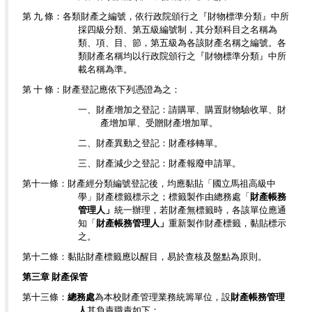
第 九 條：各類財產之編號，依行政院頒行之『財物標準分類』中所
採四級分類、第五級編號制，其分類科目之名稱為
類、項、目、節，第五級為各該財產名稱之編號。各
類財產名稱均以行政院頒行之『財物標準分類』中所
載名稱為準。
第 十 條：財產登記應依下列憑證為之：
一、財產增加之登記：請購單、購置財物驗收單、財
產增加單、受贈財產增加單。
二、財產異動之登記：財產移轉單。
三、財產減少之登記：財產報廢申請單。
第十一條：財產經分類編號登記後，均應黏貼「國立馬祖高級中
學」財產標籤標示之；標籤製作由總務處「
財產帳務
管理人」
統一辦理，若財產無標籤時，各該單位應通
知「
財產帳務管理人」
重新製作財產標籤，黏貼標示
之。
第十二條：黏貼財產標籤應以醒目，易於查核及盤點為原則。
第三章 財產保管
第十三條：
總務處
為本校財產管理業務統籌單位，設
財產帳務管理
人
其負責職責如下：