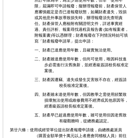
所訂年限為準，為至少應使用年數，但非「使用年
限」屆滿即可申請報廢；擬辦理報廢前，財產保管人
應審慎鑑定是否已達報廢狀態，如屬財產遺失，毀損
或其他意外事故導致損失時，辦理報廢須先查明責
任。財產保管人應檢附有關證明文件，詳述事實經
過、責任評析、報案尋找過程及報告書 (如有報案者，
附報案書)等以憑辦理；財產報廢在下列情況時始可填
寫「財產報廢申請單」提出申請：
一、財產已達應使用年數，且確實無法使用。
二、財產雖達應使用年數，但尚可使用，唯因科技進
步必需進行汰舊換新，並經逐級簽請校長核准定
案後。
三、財產因遭竊、遺失或發生災害致不存在，經簽請
校長核准定案後。
四、財產雖未達使用年數，但因教學之需使用頻繁致
損壞無法使用或維修費用不經濟或其他原因等，
經逐級簽請校長核准定案後。
五、財產早已超過應使用年數，雖可使用但因老舊致
有礙觀瞻時，從總務處認定。
第廿六條：使用或經管單位提出財產報廢申請後，由總務處派員
（購置金額單價十萬元以上者應會同稽核人員）前往