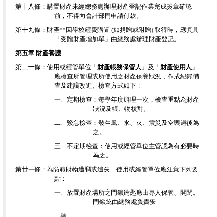
第十八條：購置財產未經總務處辦理財產登記作業完成簽章確認
前，不得向會計部門申請付款。
第十九條：財產非因學校經費購置 (如捐贈或附贈) 取得時，應填具
「受贈財產增加單」由總務處辦理財產登記。
第五章 財產養護
第二十條：使用或經管單位「
財產帳務保管人
」及「
財產使用人
」
應檢查所管理或所使用之財產保養狀況，作成紀錄備
查及建議改進。檢查方式如下：
一、定期檢查：每學年度辦理一次，檢查重點為財產
狀況及帳、物核對。
二、緊急檢查：發生風、水、火、震災及空襲過後為
之。
三、不定期檢查：使用或經管單位主管認為有必要時
為之。
第廿一條：為防範財物遭竊或遺失，使用或經管單位應注意下列要
點：
一、放置財產場所之門鎖鑰匙應由專人保管、開閉。
門鎖統由總務處負責安
裝。