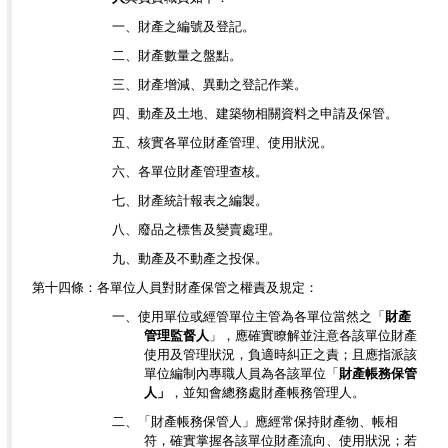
一、財產之編號及登記。
二、財產數量之盤點。
三、財產增減、異動之登記作業。
四、動產及土地、建築物相關資料之申請及保管。
五、核實各單位財產管理、使用狀況。
六、各單位財產管理查核。
七、財產統計報表之編製。
八、廢品之標售及變賣處理。
九、動產及不動產之投保。
第十四條：各單位人員對財產保管之權責及規定：
一、使用單位或經管單位主管為各單位當然之「
財產
管理監督人
」，應確實瞭解並注意各該單位財產
使用及管理狀況，負適時糾正之責；且應指派該
單位編制內專職人員為各該單位「
財產帳務保管
人」
，並知會總務處財產帳務管理人。
二、「財產帳務保管人」應經常保持財產物、帳相
符，確實掌握各該單位財產流向、使用狀況；若