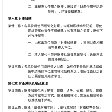
二、非屬專人使用之財產，應設置「財產借用登記管
制簿」，詳實登載備查。
第六章 財產移轉
第廿二條：各單位所使用經管之財產，未經辦理移轉登記前，原使
用經管單位責任不得解除；如有移轉之必要，應依下
列程序辦理：
一、由移出單位填寫「財產移轉簽」，連同財產相關
資料會移入單位。
二、移入單位主管經財產點清簽章確認後，送總務處
辦理移轉登記。
第廿三條：各單位所使用或經管之財產，如有必要外借均應填寫借
用申請表經單位主管核准始得為之，唯回復原狀之責
任仍屬原使用經管單位。
第七章 財產減損及廢品處理
第廿四條：財產減損包括：變賣、報廢、遺失、失竊、贈與。報廢
為經常處理之方式。財產報廢核准，需逐級報請校長
核准後始予銷帳。
第廿五條：財產「最低耐用年限」，依行政院頒「財物標準分類」