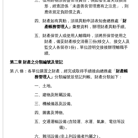
三、借用財物須善盡管理責任，倘如發生遺失毀損情
形，經查證係「未盡善良管理應有之注意」，則
應依規定負賠償之責。
四、財產如有異動，須填異動申請表知會總務處「
財
產帳務管理人」
彙整資料，辦理財產異動手續。
五、財產保管人或使用人離職時，須將所保管使用之
財產，備妥財產移交清冊三份(移交人、接交人及
監交人各留存1份)，單位證明交接後辦理離職手
續。
第二章 財產之分類編號及登記
第 八 條：各單位購置之財產，經完成取得手續後由總務處「
財產帳
務管理人」
分類編號並登記列帳。財產分類如下：
一、土地。
二、建物及附屬設備。
三、機械儀器及設備。
四、圖書及博物。
五、交通運輸設備 (含陸運、水運、氣象、電信等設
備) 。
六、雜項設備 (非上列設備者均屬之) 。