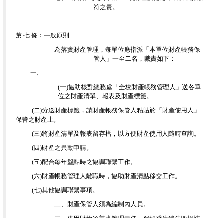
符之責。
第 七 條：一般原則
為落實財產管理，每單位應指派「本單位財產帳務保
管人」一至二名，職責如下：
一、
(
一)協助核對總務處「全校財產帳務管理人」送各單
位之財產清單、報表及財產標籤。
(
二)分送財產標籤，請財產帳務保管人粘貼於「財產使用人」
保管之財產上。
(
三)將財產清單及報表留存檔，以方便財產使用人隨時查詢。
(
四)財產之異動申請。
(
五)配合每年盤點時之協調聯繫工作。
(
六)財產帳務管理人離職時，協助財產清點移交工作。
(
七)其他協調聯繫事項。
二、財產保管人須為編制內人員。