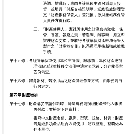
遇調、離職時，應由各該單位主管另派專人接
管，並填具「財產交接證明單」送總務處辦理變
更「財產帳務保管人」登記後，原財產帳務保管
人責任方得解除。
三、「財產使用人」應對所使用之財產負有驗收、保
管、養護、報廢之責；若遇調、離職時，應立即
辦理財產交接，並取得各該單位財產帳務保管人
製作之「財產移交冊」以憑辦理承接新職或離職
手續。
第十五條：各經管單位或使用單位主管調、離職前，單位財產應辦
理清點無誤並於移交清冊中適當表示後，分存校長室
乙份備查。
第十六條：體育器材、醫療用品之財產管理作業方式，由學務處自
行另定之。
第四章 財產增加
第十七條：財產購妥申請付款時，應送總務處辦理財產登記入帳後
再付款；並檢附下列資料：
書寫中文財產名稱、廠牌、型號、規格、材質；財產
若是經多項產品組合方能使用，將以整組、整套做為
列產單位。