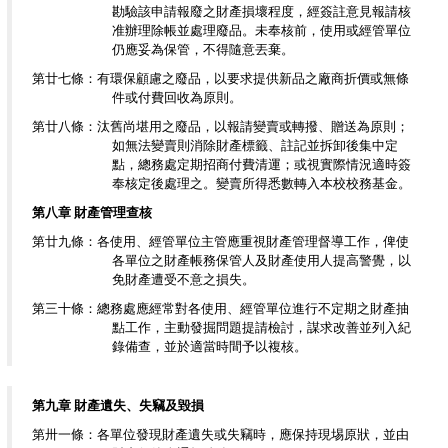
勘驗該申請報廢之財產損壞程度，經簽註意見報請核
准辦理除帳並處理廢品。未奉核前，使用或經管單位
仍應妥為保管，不得隨意丟棄。
第廿七條：有環保顧慮之廢品，以要求提供新品之廠商折價或無條
件或付費回收為原則。
第廿八條：汰舊尚堪用之廢品，以報請變賣或轉撥、贈送為原則；
如無法變賣則消除財產標籤、註記並拆卸後集中定
點，總務處定期招商付費清運；或視實際情況適時簽
奉核定後處理之。變賣所得悉數轉入本校校務基金。
第八章 財產管理查核
第廿九條：各使用、經管單位主管應重視財產管理督導工作，俾使
各單位之財產帳務保管人及財產使用人提高警覺，以
免財產遭受不意之損失。
第三十條：總務處應經常對各使用、經管單位進行不定期之財產抽
點工作，主動發掘問題提請檢討，謀求改善並列入紀
錄備查，並於適當時間予以複核。
第九章 財產遺失、失竊及毀損
第卅一條：各單位發現財產遺失或失竊時，應保持現埸原狀，並由