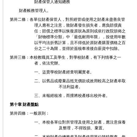
財產保管人通知總務
財產帳務管理人。
第卅二條：各單位財產保管人，對所經管或使用之財產未盡善良管
理人應有之注意，致財產發生損失者，應負賠償責
任；賠償之標準以恢復原狀為原則或依行政院頒佈之
「財物標準分類」中「最低耐用年限」，按使用年數
以平均法折舊計算，且不得低於原財產購置價格之百
分之二十為限，並得於簽核奉准後自薪資中扣除。
第卅三條：本校教職員工及學生，對學校財產，有下列情事之一
者，依法究辦。
一、盜賣學校財產經查明屬實者。
二、以舊品或廢棄品抵充價款或效用較高之財產牟取
不法利益者。
三、未報經核准，而擅將校產移出校外者。
第十章 財產盤點
第卅四條：一般原則：
一、本校各單位對所管理及使用之財產，應注意保養
及整理，不得毀損、棄置。
二、本校財產由總務處及財產使用單位隨時盤查，每