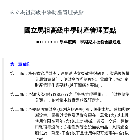
國立馬祖高級中學財產管理要點
國立馬祖高級中學財產管理要點
101.01.13.100
學年度第一學期期末校務會議通過
第一章 總則
第 一 條：為有效管理財產，達到適時支援教學與研究，依逐級授權
分層負責原則，使財產管理制度化、電腦化，特訂定
財產管理作業要點 (以下簡稱本要點) 。
第 二 條：本辦法依據行政院頒行之「事務管理手冊」、「財物標準
分類」，並考量本校實際狀況訂定之。
第 三 條：本要點所稱財產 (應列入財產帳) 者，係指土地、建物與附
屬設備、圖書與博物及購置金額在一萬元 (含) 以上且
使用年限在兩年 (含) 以上之機械、儀器、交通、運輸
與雜項等設備；亦指僅列管之設備或物品，其購置金
額低於一萬元 (不含) 以下且使用年限可達兩年 (含) 以
上者。