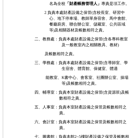
名為全校
「財產帳務管理人」
專責是項工作。
2.
負責本處財產設備之保管(含校長室、研習中
心、地下停車場、教師單身宿舍、馬中會館、
餐廳廚房、聯合辦公室、儲藏室、公共區域
等)及相關器材及帳數相符之責。
二、教務處：負責本處財產設備之保管(含各專科教室
及一般教室內之相關教具、教材)
及帳數相符之責。
三、學務處：負責本處財產設備之保管(含導師室、學
生宿舍、體育館、保健室、體適
能教室、K書中心、會客室、社團辦公室、操場
等)及帳數相符之責。
四、輔導室：負責本室財產設備之保管(含資源班)及帳
數相符之責。
五、人事室：負責本室財產設備之保管及帳數相符之
責。
六、會計室：負責本室財產設備之保管及帳數相符之
責。
七、圖書館：負責本館2~5樓財產設備之保管及帳數相