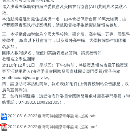
第三名頒發獎金新台幣1萬元，
進入決選團隊頒發由海洋委員會及美國在台協會(AIT)共同具名獎狀乙
紙。
本活動將遴選出最佳提案獎一名，由本會提供新台幣10萬元經費，由
得獎團隊實際執行提案構想，請鼓勵貴校學生踴躍組隊報名參加。
三、本活動參加對象為全國大學校院、研究所、高中職、五專、國際學
校學生、35歲以下社會青年，以及國外高中職、大學校院學生組隊報
名參加，
團隊人數2至8名，能使用英語表達及答詢。請貴校轉知
欲報名之學生團隊
於110年12月31日（星期五）下午5時前，將提案及報名表電子檔案逕
寄至活動承辦人(海洋委員會國際發展處林麗英專門委員)電子信箱
youthocean@oac.gov.tw。
四、請協助將本活動簡章、報名表(如附件)上傳貴校網站公告訊息，以
廣為宣傳周知。
五、如有相關疑義，請逕洽海洋委員會國際發展處林麗英專門委員（聯
絡電話：07-3381810轉261303）。
20210816-2022臺灣海洋國際青年論壇-提案.odt
20210816-2022臺灣海洋國際青年論壇-提案..pdf